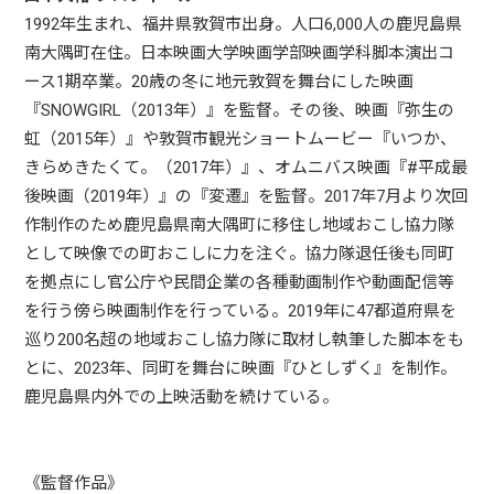
1992年生まれ、福井県敦賀市出身。人口6,000人の鹿児島県
南大隅町在住。日本映画大学映画学部映画学科脚本演出コ
ース1期卒業。20歳の冬に地元敦賀を舞台にした映画
『SNOWGIRL（2013年）』を監督。その後、映画『弥生の
虹（2015年）』や敦賀市観光ショートムービー『いつか、
きらめきたくて。（2017年）』、オムニバス映画『#平成最
後映画（2019年）』の『変遷』を監督。2017年7月より次回
作制作のため鹿児島県南大隅町に移住し地域おこし協力隊
として映像での町おこしに力を注ぐ。協力隊退任後も同町
を拠点にし官公庁や民間企業の各種動画制作や動画配信等
を行う傍ら映画制作を行っている。2019年に47都道府県を
巡り200名超の地域おこし協力隊に取材し執筆した脚本をも
とに、2023年、同町を舞台に映画『ひとしずく』を制作。
鹿児島県内外での上映活動を続けている。
《監督作品》