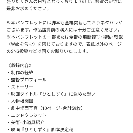
盛りだくさんの内容となっておりますのでご鑑賞の記念に
是非お求めください。
※本パンフレットには脚本も全編掲載しておりネタバレが
ございます。作品鑑賞前の購入には十分ご注意ください。
※本パンフレットの一部または全部の無断複写･複製･転載
（Webを含む）を禁じておりますので、表紙以外のページ
のSNS投稿などは固くお断りいたします。
《収録内容》
・制作の経緯
・監督プロフィール
・ストーリー
・映画タイトル『ひとしずく』に込めた想い
・人物相関図
・劇中場面写真【10ページ･合計59枚】
・エンドクレジット
・美術･小道具紹介
・映画『ひとしずく』脚本決定稿