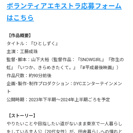
ボランティアエキストラ応募フォーム
はこちら
【作品概要】
タイトル：『ひとしずく』
主演：工藤成珠
監督･脚本：山下大裕（監督作品：『SNOWGIRL』『弥生の
虹』『いつか、きらめきたくて。』『#平成最後映画』）
作品尺数：約90分前後
企画･製作･制作プロダクション：DYCエンターテインメン
ト
公開時期：2023年下半期～2024年上半期ごろを予定
【ストーリー】
やりたいことや目指したい道がないまま東京で一人暮らし
をしている主人公（20代女性）が、田舎暮らしへの憧れと