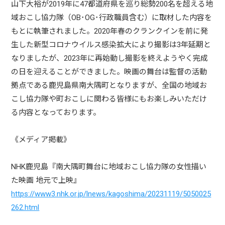
山下大裕が2019年に47都道府県を巡り総勢200名を超える地
域おこし協力隊（OB･OG･行政職員含む）に取材した内容を
もとに執筆されました。2020年春のクランクインを前に発
生した新型コロナウイルス感染拡大により撮影は3年延期と
なりましたが、2023年に再始動し撮影を終えようやく完成
の日を迎えることができました。映画の舞台は監督の活動
拠点である鹿児島県南大隅町となりますが、全国の地域お
こし協力隊や町おこしに関わる皆様にもお楽しみいただけ
る内容となっております。
《メディア掲載》
NHK鹿児島『南大隅町舞台に地域おこし協力隊の女性描い
た映画 地元で上映』
https://www3.nhk.or.jp/lnews/kagoshima/20231119/5050025
262.html