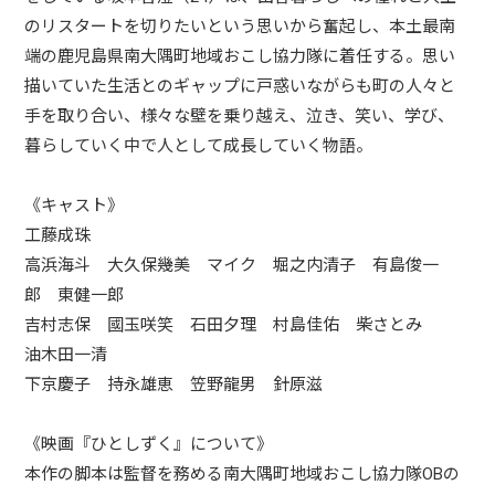
のリスタートを切りたいという思いから奮起し、本土最南
端の鹿児島県南大隅町地域おこし協力隊に着任する。思い
描いていた生活とのギャップに戸惑いながらも町の人々と
手を取り合い、様々な壁を乗り越え、泣き、笑い、学び、
暮らしていく中で人として成長していく物語。
《キャスト》
工藤成珠
高浜海斗 大久保幾美 マイク 堀之内清子 有島俊一
郎 東健一郎
吉村志保 國玉咲笑 石田夕理 村島佳佑 柴さとみ
油木田一清
下京慶子 持永雄恵 笠野龍男 針原滋
《映画『ひとしずく』について》
本作の脚本は監督を務める南大隅町地域おこし協力隊OBの