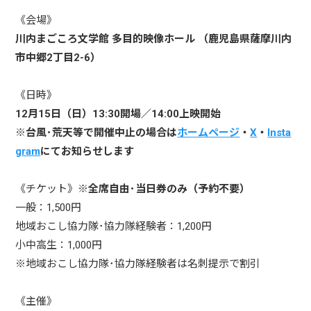
《会場》
川内まごころ文学館 多目的映像ホール （鹿児島県薩摩川内
市中郷2丁目2-6）
《日時》
12月15日（日）13:30開場／14:00上映開始
※台風･荒天等で開催中止の場合は
ホームページ
・
X
・
Insta
gram
にてお知らせします
《チケット》
※全席自由･当日券のみ（予約不要）
一般：1,500円
地域おこし協力隊･協力隊経験者：1,200円
小中高生：1,000円
※地域おこし協力隊･協力隊経験者は名刺提示で割引
《主催》