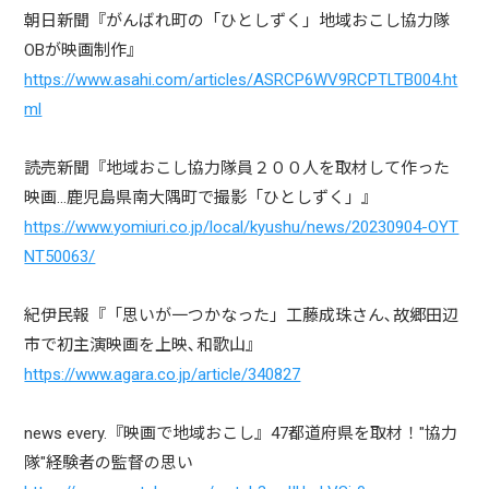
朝日新聞『がんばれ町の「ひとしずく」地域おこし協力隊
OBが映画制作』
https://www.asahi.com/articles/ASRCP6WV9RCPTLTB004.ht
ml
読売新聞『地域おこし協力隊員２００人を取材して作った
映画…鹿児島県南大隅町で撮影「ひとしずく」』
https://www.yomiuri.co.jp/local/kyushu/news/20230904-OYT
NT50063/
紀伊民報『「思いが一つかなった」工藤成珠さん､故郷田辺
市で初主演映画を上映､和歌山』
https://www.agara.co.jp/article/340827
news every.『映画で地域おこし』47都道府県を取材！"協力
隊"経験者の監督の思い