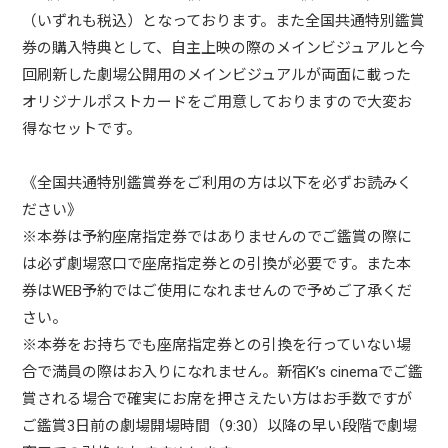
（いずれも税込）となっております。また全国共通特別鑑賞
券の購入特典として、自主上映の際のメインビジュアルと今
回刷新した劇場公開用のメインビジュアルが両面に載った
オリジナルポストカードをご用意しておりますので大変お
得なセットです。
《全国共通特別鑑賞券をご利用の方は以下を必ずお読みく
ださい》
※本券は予約座席指定券ではありませんのでご鑑賞の際に
は必ず劇場窓口で座席指定券との引換が必要です。また本
券はWEB予約ではご使用になれませんので予めご了承くだ
さい。
※本券をお持ちでも座席指定券との引換を行っていない場
合で満員の際はお入りになれません。新宿K’s cinemaでご鑑
賞される場合で確実にお席を押さえたい方はお手数ですが
ご鑑賞3日前の劇場開場時間（9:30）以降の早い段階で劇場