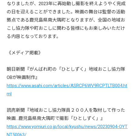
なりましたが、2023年に再始動し撮影を終えようやく完成
の日を迎えることができました。映画の舞台は監督の活動
拠点である鹿児島県南大隅町となりますが、全国の地域お
こし協力隊や町おこしに関わる皆様にもお楽しみいただけ
る内容となっております。
《メディア掲載》
朝日新聞『がんばれ町の「ひとしずく」地域おこし協力隊
OBが映画制作』
https://www.asahi.com/articles/ASRCP6WV9RCPTLTB004.ht
ml
読売新聞『地域おこし協力隊員２００人を取材して作った
映画…鹿児島県南大隅町で撮影「ひとしずく」』
https://www.yomiuri.co.jp/local/kyushu/news/20230904-OYT
NT50063/