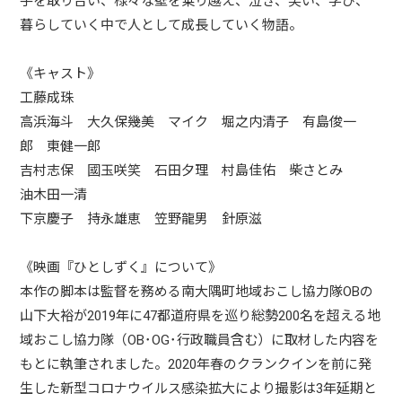
手を取り合い、様々な壁を乗り越え、泣き、笑い、学び、
暮らしていく中で人として成長していく物語。
《キャスト》
工藤成珠
高浜海斗 大久保幾美 マイク 堀之内清子 有島俊一
郎 東健一郎
吉村志保 國玉咲笑 石田夕理 村島佳佑 柴さとみ
油木田一清
下京慶子 持永雄恵 笠野龍男 針原滋
《映画『ひとしずく』について》
本作の脚本は監督を務める南大隅町地域おこし協力隊OBの
山下大裕が2019年に47都道府県を巡り総勢200名を超える地
域おこし協力隊（OB･OG･行政職員含む）に取材した内容を
もとに執筆されました。2020年春のクランクインを前に発
生した新型コロナウイルス感染拡大により撮影は3年延期と