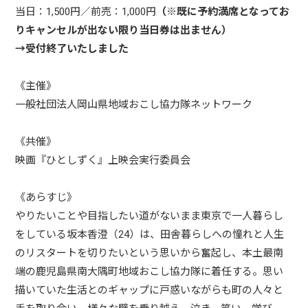
当日：1,500円／前売：1,000円
（※既に予約満席となってお
りキャンセルが出ない限り当日券は出ません）
→受付終了いたしました
《主催》
一般社団法人岡山県地域おこし協力隊ネットワーク
《共催》
映画『ひとしずく』上映会実行委員会
《あらすじ》
やりたいことや目指したい道がないまま東京で一人暮らし
をしている坂本香澄（24）は、田舎暮らしへの憧れと人生
のリスタートを切りたいという思いから奮起し、本土最南
端の鹿児島県南大隅町地域おこし協力隊に着任する。思い
描いていた生活とのギャップに戸惑いながらも町の人々と