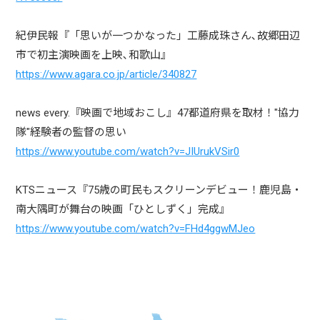
紀伊民報『「思いが一つかなった」工藤成珠さん､故郷田辺
市で初主演映画を上映､和歌山』
https://www.agara.co.jp/article/340827
news every.『映画で地域おこし』47都道府県を取材！"協力
隊"経験者の監督の思い
https://www.youtube.com/watch?v=JIUrukVSir0
KTSニュース『75歳の町民もスクリーンデビュー！鹿児島・
南大隅町が舞台の映画「ひとしずく」完成』
https://www.youtube.com/watch?v=FHd4ggwMJeo