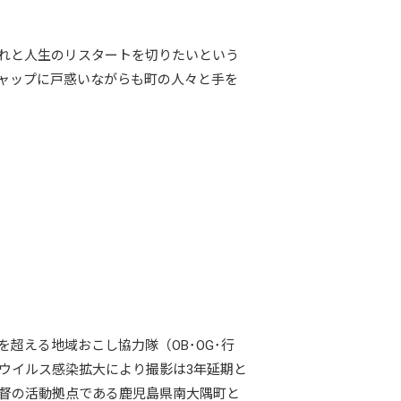
憧れと人生のリスタートを切りたいという
ャップに戸惑いながらも町の人々と手を
を超える地域おこし協力隊（OB･OG･行
ナウイルス感染拡大により撮影は3年延期と
監督の活動拠点である鹿児島県南大隅町と