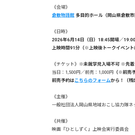
《会場》
倉敷物語館
多目的ホール（岡山県倉敷市阿知
《日時》
2026年6月14日（日）
18:45開場／19:
上映時間91分（※上映後トークイベン
《チケット》
※未就学児入場不可 ※先着
当日：1,500円／前売：1,000円
（※前売
前売予約は
こちらのフォーム
から！（残
《主催》
一般社団法人岡山県地域おこし協力隊ネ
《共催》
映画『ひとしずく』上映会実行委員会