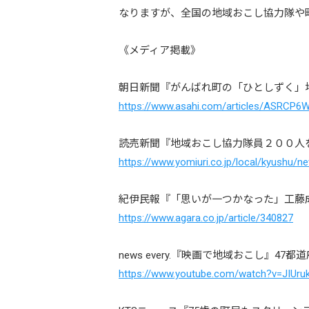
なりますが、全国の地域おこし協力隊や
《メディア掲載》
朝日新聞『がんばれ町の「ひとしずく」
https://www.asahi.com/articles/ASRCP
読売新聞『地域おこし協力隊員２００人
https://www.yomiuri.co.jp/local/kyushu
紀伊民報『「思いが一つかなった」工藤
https://www.agara.co.jp/article/340827
news every.『映画で地域おこし』4
https://www.youtube.com/watch?v=JIUru