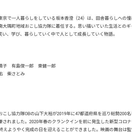
東京で一人暮らしをしている坂本香澄（24）は、田舎暮らしへの
南大隅町地域おこし協力隊に着任する。思い描いていた生活とのギ
笑い、学び、暮らしていく中で人として成長していく物語。
清子 有島俊一郎 東健一郎
佑 柴さとみ
し協力隊OBの山下大裕が2019年に47都道府県を巡り総勢200名
されました。2020年春のクランクインを前に発生した新型コロ
影を終えようやく完成の日を迎えることができました。映画の舞台は