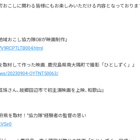
町おこしに関わる皆様にもお楽しみいただける内容となっておりま
地域おこし協力隊OBが映画制作』
6WV9RCPTLTB004.html
を取材して作った映画…鹿児島県南大隅町で撮影「ひとしずく」』
/news/20230904-OYTNT50063/
成珠さん､故郷田辺市で初主演映画を上映､和歌山』
7都道府県を取材！"協力隊"経験者の監督の思い
kVSir0