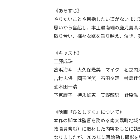
《あらすじ》
やりたいことや目指したい道がないまま
思いから奮起し、本土最南端の鹿児島県
取り合い、様々な壁を乗り越え、泣き、
《キャスト》
工藤成珠
高浜海斗 大久保幾美 マイク 堀之内
吉村志保 國玉咲笑 石田夕理 村島佳
油木田一清
下京慶子 持永雄恵 笠野龍男 針原滋
《映画『ひとしずく』について》
本作の脚本は監督を務める南大隅町地域おこ
政職員含む）に取材した内容をもとに執筆
なりましたが、2023年に再始動し撮