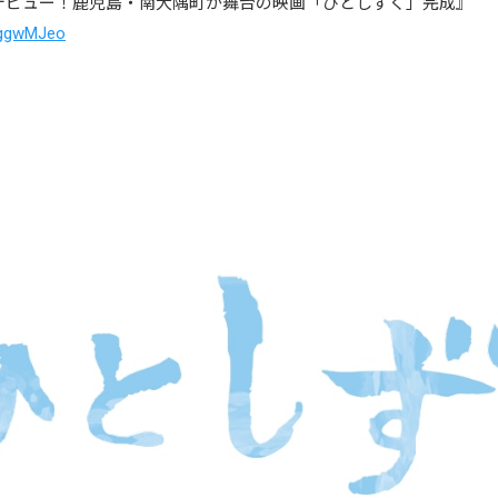
ンデビュー！鹿児島・南大隅町が舞台の映画「ひとしずく」完成』
4ggwMJeo